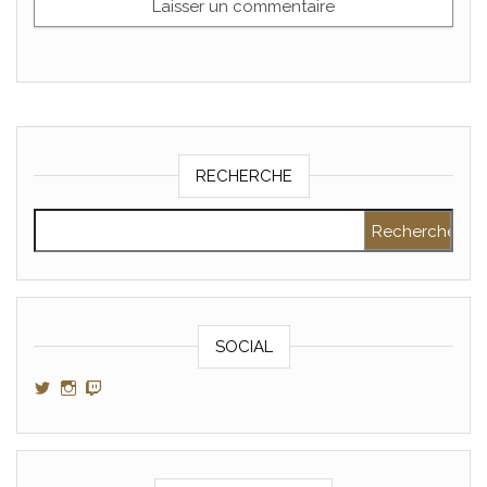
RECHERCHE
Rechercher :
SOCIAL
Voir le profil de GamerAltris sur Twitter
Voir le profil de GamerAltris sur Instagram
Voir le profil de Gameraltris sur Twitch