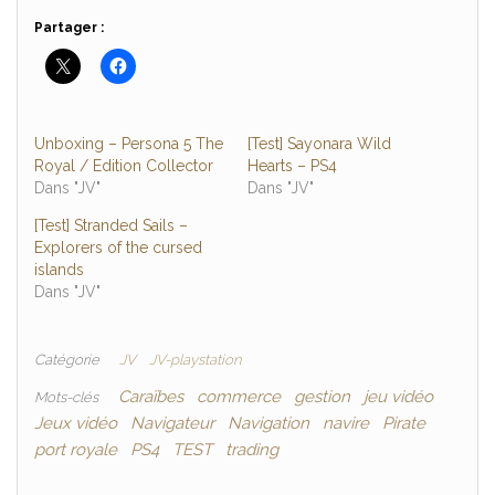
Partager :
Unboxing – Persona 5 The
[Test] Sayonara Wild
Royal / Edition Collector
Hearts – PS4
Dans "JV"
Dans "JV"
[Test] Stranded Sails –
Explorers of the cursed
islands
Dans "JV"
Catégorie
JV
JV-playstation
Caraïbes
commerce
gestion
jeu vidéo
Mots-clés
Jeux vidéo
Navigateur
Navigation
navire
Pirate
port royale
PS4
TEST
trading