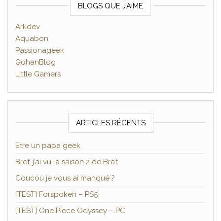
BLOGS QUE J’AIME
Arkdev
Aquabon
Passionageek
GohanBlog
Little Gamers
ARTICLES RÉCENTS
Etre un papa geek
Bref, j’ai vu la saison 2 de Bref.
Coucou je vous ai manqué ?
[TEST] Forspoken – PS5
[TEST] One Piece Odyssey – PC