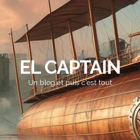
EL CAPTAIN
Un blog et puis c'est tout