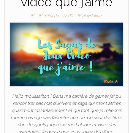
vidéo que j’aime
JV
JV-nintendo
JV-PC
JV-playstation
Hello moussaillon ! Dans ma carrière de gamer j’ai pu
rencontrer pas mal d’univers et saga qui m’ont attirés
quasiment instantanément et qui font que je réfléchis
même pas si je vais l’acheter ou non. Ce sont des titres
dans lesquels j’apprécie me balader et vivre des
aventures. Je pense que vous savez déjà l’une…