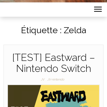
Étiquette :
Zelda
[TEST] Eastward –
Nintendo Switch
JV
JV-nintendo