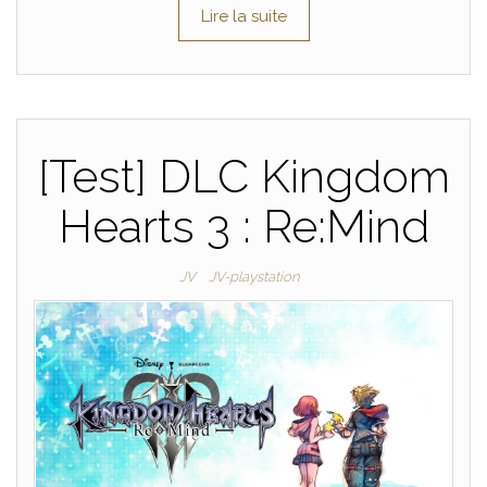
Lire la suite
[Test] DLC Kingdom
Hearts 3 : Re:Mind
JV
JV-playstation