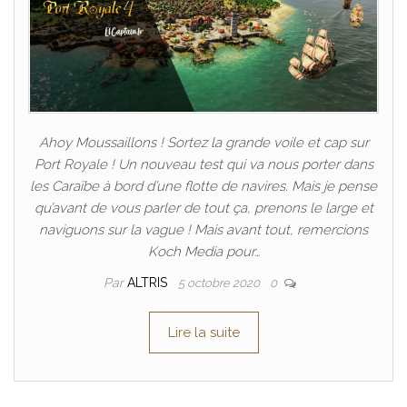
Ahoy Moussaillons ! Sortez la grande voile et cap sur
Port Royale ! Un nouveau test qui va nous porter dans
les Caraïbe à bord d’une flotte de navires. Mais je pense
qu’avant de vous parler de tout ça, prenons le large et
naviguons sur la vague ! Mais avant tout, remercions
Koch Media pour…
Par
ALTRIS
5 octobre 2020
0
Lire la suite