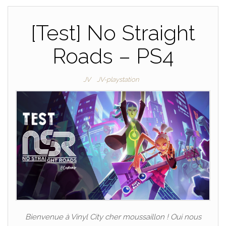
[Test] No Straight
Roads – PS4
JV
JV-playstation
Bienvenue à Vinyl City cher moussaillon ! Oui nous