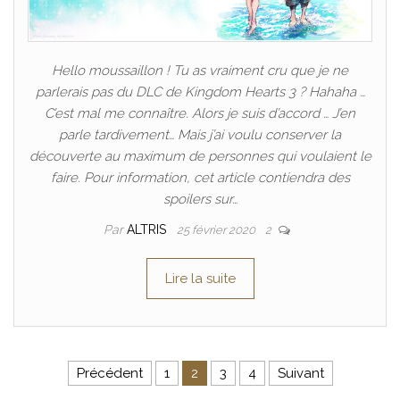
Hello moussaillon ! Tu as vraiment cru que je ne
parlerais pas du DLC de Kingdom Hearts 3 ? Hahaha …
C’est mal me connaître. Alors je suis d’accord … J’en
parle tardivement… Mais j’ai voulu conserver la
découverte au maximum de personnes qui voulaient le
faire. Pour information, cet article contiendra des
spoilers sur…
Par
ALTRIS
25 février 2020
2
Lire la suite
Pagination des publications
Précédent
1
2
3
4
Suivant