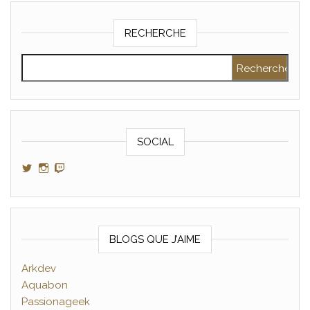
RECHERCHE
Rechercher :
SOCIAL
Voir le profil de GamerAltris sur Twitter
Voir le profil de GamerAltris sur Instagram
Voir le profil de Gameraltris sur Twitch
BLOGS QUE J’AIME
Arkdev
Aquabon
Passionageek