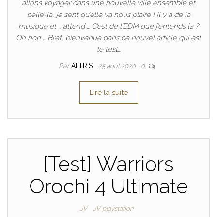
allons voyager dans une nouvelle ville ensemble et
celle-la, je sent qu’elle va nous plaire ! Il y a de la
musique et … attend … C’est de l’EDM que j’entends la ?
Oh non … Bref, bienvenue dans ce nouvel article qui est
le test…
Par
ALTRIS
25 août 2020
0
Lire la suite
[Test] Warriors
Orochi 4 Ultimate
JV
JV-playstation