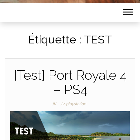
Étiquette :
TEST
[Test] Port Royale 4
– PS4
JV
JV-playstation