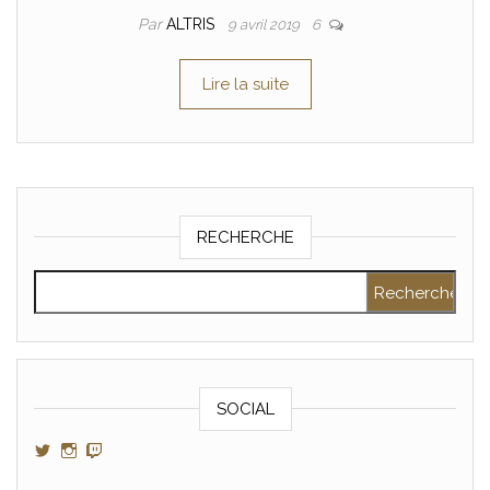
Par
ALTRIS
9 avril 2019
6
Lire la suite
RECHERCHE
Rechercher :
SOCIAL
Voir le profil de GamerAltris sur Twitter
Voir le profil de GamerAltris sur Instagram
Voir le profil de Gameraltris sur Twitch