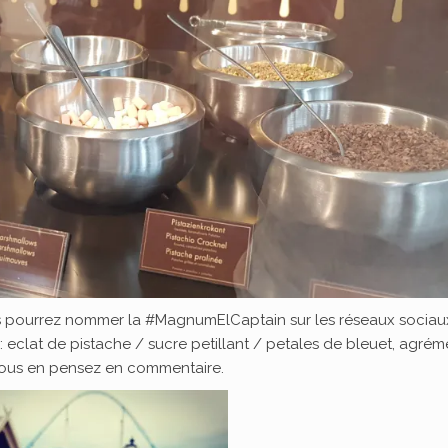
ous pourrez nommer la #MagnumElCaptain sur les réseaux sociau
eclat de pistache / sucre petillant / petales de bleuet, agrém
 vous en pensez en commentaire.