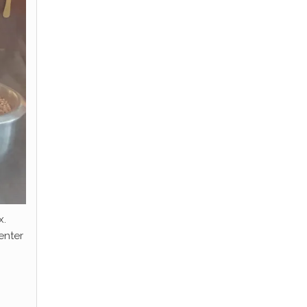
x.
enter