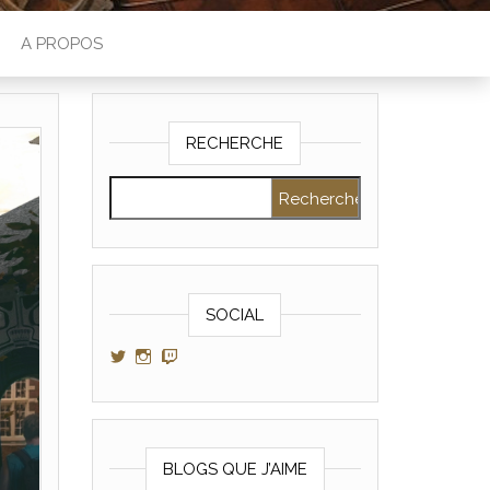
A PROPOS
RECHERCHE
Rechercher :
SOCIAL
Voir le profil de GamerAltris sur Twitter
Voir le profil de GamerAltris sur Instagram
Voir le profil de Gameraltris sur Twitch
BLOGS QUE J’AIME