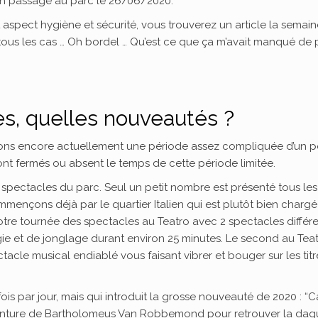
 mon passage au parc le 26/06/2020.
 aspect hygiène et sécurité, vous trouverez un article la semain
 tous les cas … Oh bordel … Qu’est ce que ça m’avait manqué de 
s, quelles nouveautés ?
ons encore actuellement une période assez compliquée d’un p
ont fermés ou absent le temps de cette période limitée.
spectacles du parc. Seul un petit nombre est présenté tous les
mmençons déjà par le quartier Italien qui est plutôt bien chargé
re tournée des spectacles au Teatro avec 2 spectacles différe
gie et de jonglage durant environ 25 minutes. Le second au Tea
ctacle musical endiablé vous faisant vibrer et bouger sur les titr
ois par jour, mais qui introduit la grosse nouveauté de 2020 : “
l’aventure de Bartholomeus Van Robbemond pour retrouver la da