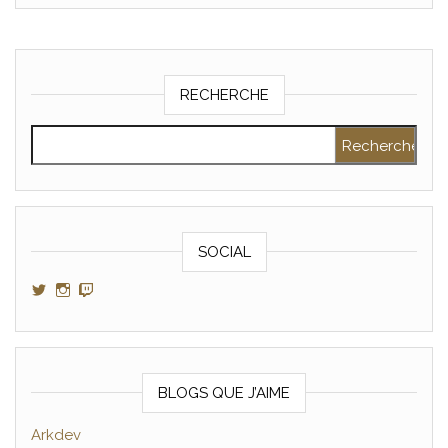
RECHERCHE
Rechercher :
SOCIAL
Voir le profil de GamerAltris sur Twitter
Voir le profil de GamerAltris sur Instagram
Voir le profil de Gameraltris sur Twitch
BLOGS QUE J’AIME
Arkdev