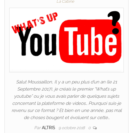
La Cabine
Salut Moussaillon, Il y a un peu plus d’un an (le 21
Septembre 2017), je créais le premier “What’s up
youtube” ou je vous avais parler de quelques sujets
concernant la plateforme de videos… Pourquoi suis-je
revenu sur ce format ? Et bien en une année, pas mal
de choses bougent et évoluent sur cette…
Par
ALTRIS
9 octobre 2018
0