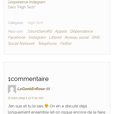
L’experience Instagram
Dans "High Tech"
Catégorie
High Tech
7JoursSansRS
Appels
Dépendance
Mots-clés
Facebook
Instagram
Liberté
Reseau social
SMS
Social Network
Telephone
Twitter
1commentaire
LaGeekEnRose
dit :
6 mars 2019 à 17 h 01 min
J’en suis et tu le sais
On en a discuté déjà
longuement ensemble (et on risque encore de le faire