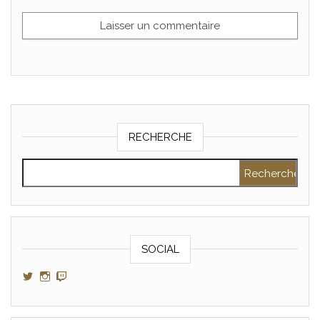
RECHERCHE
Rechercher :
SOCIAL
Voir le profil de GamerAltris sur Twitter
Voir le profil de GamerAltris sur Instagram
Voir le profil de Gameraltris sur Twitch