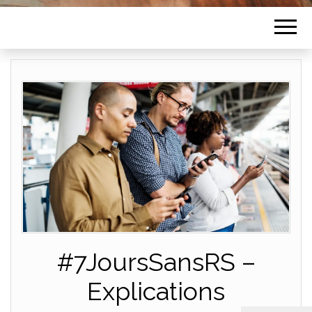
#7JoursSansRS –
Explications