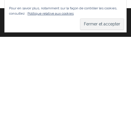
Pour en savoir plus, notamment sur la façon de contrôler les cookies,
consultez :
Politique relative aux cookies
Fièrement propulsé par
WordPress
|
Thème :
Head
Blog