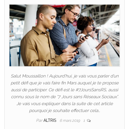
Salut Moussaillon ! Aujourd’hui, je vais vous parler d’un
petit défi que je vais faire fin Mars auquel je te propose
aussi de participer. Ce défi est le #7JoursSansRS, aussi
connu sous le nom de “7 Jours sans Réseaux Sociaux”.
Je vais vous expliquer dans la suite de cet article
pourquoi je souhaite effectuer cela…
Par
ALTRIS
6 mars 2019
1