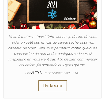
Hello à toutes et tous ! Cette année, je décide de vous
aider un petit peu en cas de panne sèche pour vos
cadeaux de Noël. Cela vous permettra d’offrir quelques
cadeaux (ou de demander quelques cadeaux) si
l’inspiration en vous vient pas. Afin de bien commencer
cet article, j’ai demandé aux gens qui me…
Par
ALTRIS
12 décembre 2021
1
Lire la suite