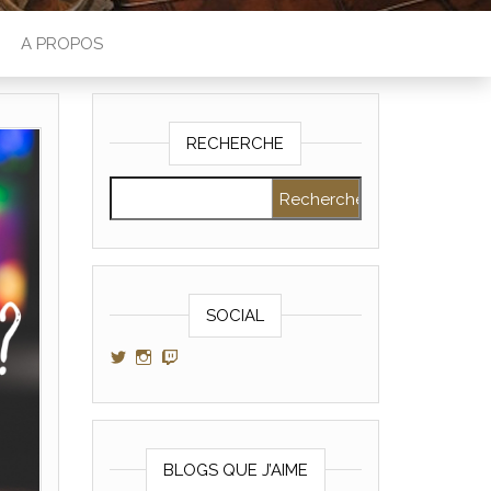
A PROPOS
RECHERCHE
Rechercher :
SOCIAL
Voir le profil de GamerAltris sur Twitter
Voir le profil de GamerAltris sur Instagram
Voir le profil de Gameraltris sur Twitch
BLOGS QUE J’AIME