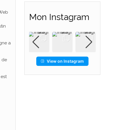
 Web
Mon Instagram
stin
igne a
n de
View on Instagram
 est