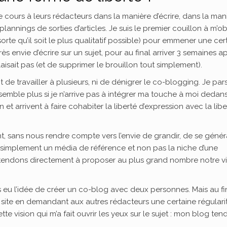
e cours à leurs rédacteurs dans la manière d’écrire, dans la man
plannings de sorties d’articles. Je suis le premier couillon à m’ob
 sorte qu’il soit le plus qualitatif possible) pour emmener une cer
 très envie d’écrire sur un sujet, pour au final arriver 3 semaines a
sait pas (et de supprimer le brouillon tout simplement).
ait de travailler à plusieurs, ni de dénigrer le co-blogging. Je par
emble plus si je n’arrive pas à intégrer ma touche à moi dedans
 et arrivent à faire cohabiter la liberté d’expression avec la libe
, sans nous rendre compte vers l’envie de grandir, de se généra
t simplement un média de référence et non pas la niche d’une
 tendons directement à proposer au plus grand nombre notre vi
is eu l’idée de créer un co-blog avec deux personnes. Mais au fin
n site en demandant aux autres rédacteurs une certaine régulari
ette vision qui m’a fait ouvrir les yeux sur le sujet : mon blog tend