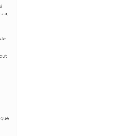
i
uer,
 de
tout
.
voqué