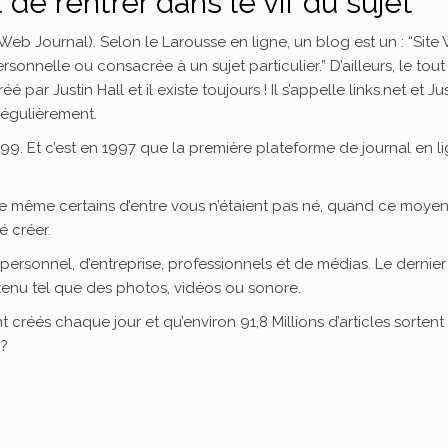
de rentrer dans le vif du sujet
eb Journal). Selon le Larousse en ligne, un blog est un : “Site
sonnelle ou consacrée à un sujet particulier.” D’ailleurs, le tout
 par Justin Hall et il existe toujours ! Il s’appelle links.net et Ju
régulièrement.
1999. Et c’est en 1997 que la première plateforme de journal en l
tre même certains d’entre vous n’étaient pas né, quand ce moye
é créer.
: personnel, d’entreprise, professionnels et de médias. Le dernier
ntenu tel que des photos, vidéos ou sonore.
 créés chaque jour et qu’environ 91,8 Millions d’articles sortent
 ?