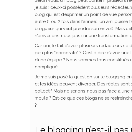
Selon vous, un blog peut contenir plusieurs ré
je suis : ceux-ci possèdent plusieurs rédacteu
blog qui est d’exprimer un point de vue pers
autre (1 ou 2 fois dans l’année), un ami puisse
blogueur qui veut prendre son envol). Mais cela
n’arriverions-nous pas sur une transformation d
Car oui, le fait d’avoir plusieurs rédacteurs ne
peu plus “corporate” ? C’est à dire d’avoir une 
d’une équipe ? Nous sommes tous constitués di
compliqué.
Je me suis posé la question sur le blogging e
et les idées peuvent diverger. Des règles sont
collectif. Mais ne serions-nous pas face à une
moule ? Est-ce que ces blogs ne se restreindr
?
Le blogging n’est-il pas