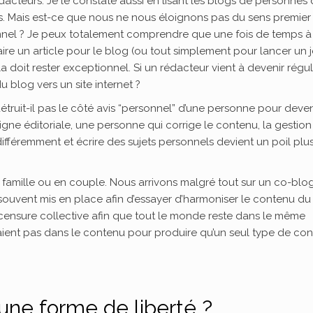
dacteurs. Je le constate aussi en lisant les blogs de personnes
rs. Mais est-ce que nous ne nous éloignons pas du sens premier
onnel ? Je peux totalement comprendre que une fois de temps à
 faire un article pour le blog (ou tout simplement pour lancer un 
 doit rester exceptionnel. Si un rédacteur vient à devenir réguli
u blog vers un site internet ?
 détruit-il pas le côté avis “personnel” d’une personne pour deven
ligne éditoriale, une personne qui corrige le contenu, la gestion
fféremment et écrire des sujets personnels devient un poil plu
n famille ou en couple. Nous arrivons malgré tout sur un co-blo
 souvent mis en place afin d’essayer d’harmoniser le contenu du
 censure collective afin que tout le monde reste dans le même
aient pas dans le contenu pour produire qu’un seul type de co
 une forme de liberté ?