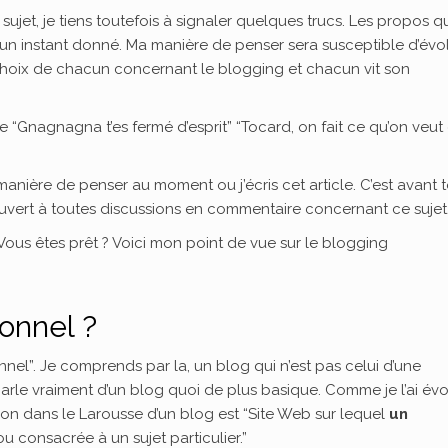
jet, je tiens toutefois à signaler quelques trucs. Les propos qu
 un instant donné. Ma manière de penser sera susceptible d’évol
 choix de chacun concernant le blogging et chacun vit son
“Gnagnagna t’es fermé d’esprit” “Tocard, on fait ce qu’on veut
nière de penser au moment ou j’écris cet article. C’est avant 
uvert à toutes discussions en commentaire concernant ce sujet
Vous êtes prêt ? Voici mon point de vue sur le blogging
sonnel ?
onnel”. Je comprends par la, un blog qui n’est pas celui d’une
 parle vraiment d’un blog quoi de plus basique. Comme je l’ai é
ition dans le Larousse d’un blog est “Site Web sur lequel
un
u consacrée à un sujet particulier.”