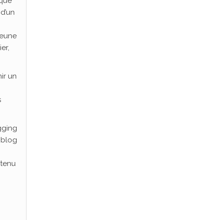
 que
 d’un
jeune
er,
ir un
s
gging
 blog
ntenu