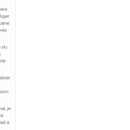
ière
liger
taine
près
s du
.
rté
liser
sion
al, je
té
ait à