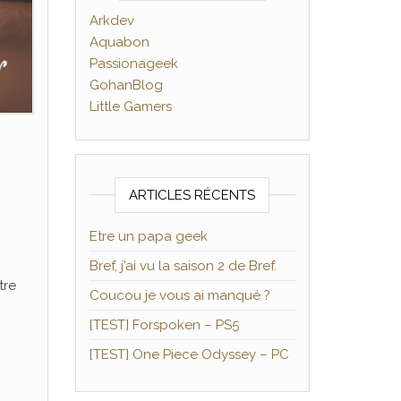
Arkdev
Aquabon
Passionageek
GohanBlog
Little Gamers
ARTICLES RÉCENTS
Etre un papa geek
Bref, j’ai vu la saison 2 de Bref.
tre
Coucou je vous ai manqué ?
[TEST] Forspoken – PS5
[TEST] One Piece Odyssey – PC