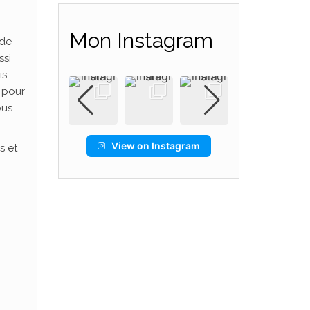
Mon Instagram
 de
ssi
is
n pour
pus
View on Instagram
s et
.