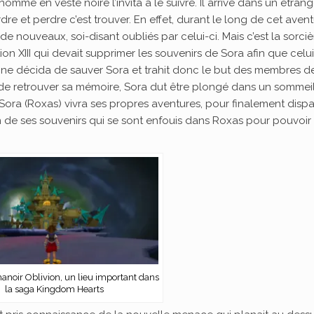
homme en veste noire l’invita à le suivre. Il arrive dans un étran
erdre et perdre c’est trouver. En effet, durant le long de cet avent
e nouveaux, soi-disant oubliés par celui-ci. Mais c’est la sorciè
on XIII qui devait supprimer les souvenirs de Sora afin que celui
mine décida de sauver Sora et trahit donc le but des membres d
in de retrouver sa mémoire, Sora dut être plongé dans un sommei
 Sora (Roxas) vivra ses propres aventures, pour finalement dispa
oin de ses souvenirs qui se sont enfouis dans Roxas pour pouvoir
manoir Oblivion, un lieu important dans
la saga Kingdom Hearts