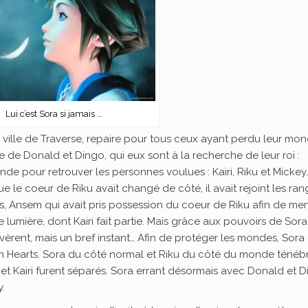
Lui c’est Sora si jamais …
la ville de Traverse, repaire pour tous ceux ayant perdu leur mo
e de Donald et Dingo, qui eux sont à la recherche de leur roi :
de pour retrouver les personnes voulues : Kairi, Riku et Mickey
e le coeur de Riku avait changé de côté, il avait rejoint les ran
s, Ansem qui avait pris possession du coeur de Riku afin de me
 lumière, dont Kairi fait partie. Mais grâce aux pouvoirs de Sora, 
vèrent, mais un bref instant… Afin de protéger les mondes, Sora 
m Hearts. Sora du côté normal et Riku du côté du monde ténéb
 et Kairi furent séparés. Sora errant désormais avec Donald et 
.