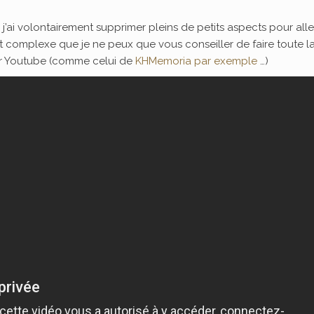
e, j’ai volontairement supprimer pleins de petits aspects pour all
ent complexe que je ne peux que vous conseiller de faire toute l
ur Youtube (comme celui de
KHMemoria par exemple
…)