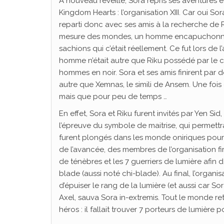
A nouveau réveillé, Sora repris ses aventures
Kingdom Hearts : l’organisation XIII. Car oui So
reparti donc avec ses amis à la recherche de Rik
mesure des mondes, un homme encapuchonné 
sachions qui c’était réellement. Ce fut lors de 
homme n’était autre que Riku possédé par le co
hommes en noir. Sora et ses amis finirent par dé
autre que Xemnas, le simili de Ansem. Une fois 
mais que pour peu de temps …
En effet, Sora et Riku furent invités par Yen Si
l’épreuve du symbole de maitrise, qui permettra 
furent plongés dans les monde oniriques pour 
de l’avancée, des membres de l’organisation fir
de ténèbres et les 7 guerriers de lumière afin
blade (aussi noté chi-blade). Au final, l’organi
d’épuiser le rang de la lumière (et aussi car So
Axel, sauva Sora in-extremis. Tout le monde r
héros : il fallait trouver 7 porteurs de lumière 