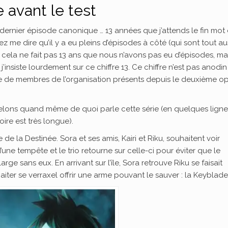
e avant le test
 dernier épisode canonique … 13 années que j’attends le fin mot
ez me dire qu’il y a eu pleins d’épisodes à côté (qui sont tout au
cela ne fait pas 13 ans que nous n’avons pas eu d’épisodes, ma
s j’insiste lourdement sur ce chiffre 13. Ce chiffre n’est pas anodi
mbre de membres de l’organisation présents depuis le deuxième o
ppelons quand même de quoi parle cette série (en quelques ligne
ire est très longue).
 de la Destinée. Sora et ses amis, Kairi et Riku, souhaitent voir
d’une tempête et le trio retourne sur celle-ci pour éviter que le
arge sans eux. En arrivant sur l’île, Sora retrouve Riku se faisait
iter se verraxel offrir une arme pouvant le sauver : la Keyblade