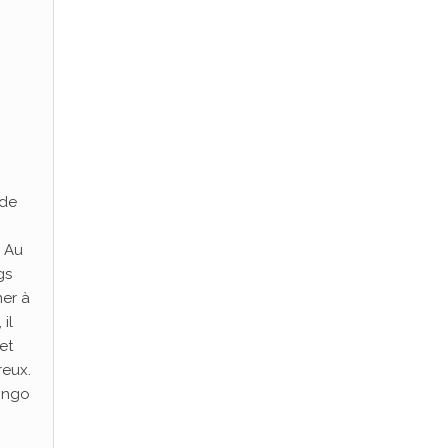
nde
. Au
gs
ner à
il
et
reux.
Dingo