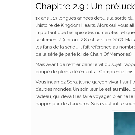
Chapitre 2.9 : Un prélud
13 ans … 13 longues années depuis la sortie du
l’histoire de Kingdom Hearts. Alors oui, vous all
important que les épisodes numérotés) et que 
seulement 2 (car oui, 2.8 est sorti en 2017). Mai
les fans de la série … Il fait référence au no
de la série (je parle ici de Chain Of Memories).
Mais avant de rentrer dans le vif du sujet, ra
coupé de pleins d’éléments … Comprenez l’histo
Vous incarnez Sora, jeune garçon vivant sur l’ile
d’autres mondes. Un soir, leur ile est au milieu 
radeau, qui devait les faire voyager, prenne le l
happer par des ténèbres. Sora voulant le souha