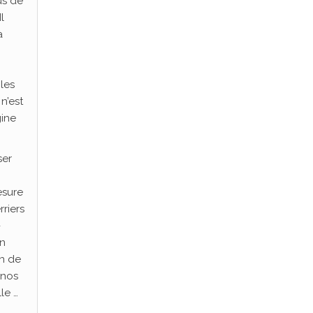
us de
l
à
les
n’est
gine
ser
esure
rriers
-
in
in de
 nos
le …