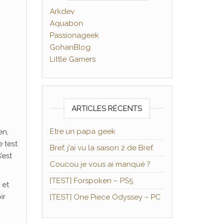
Arkdev
Aquabon
Passionageek
GohanBlog
Little Gamers
ARTICLES RÉCENTS
Etre un papa geek
en,
 test
Bref, j’ai vu la saison 2 de Bref.
’est
Coucou je vous ai manqué ?
[TEST] Forspoken – PS5
 et
ir
[TEST] One Piece Odyssey – PC