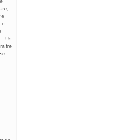
ge
ure,
re
-ci
e
l … Un
raitre
 se