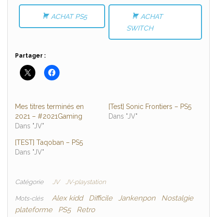
ACHAT PS5
ACHAT
SWITCH
Partager :
Mes titres terminés en
[Test] Sonic Frontiers – PS5
2021 – #2021Gaming
Dans "JV"
Dans "JV"
[TEST] Taqoban – PS5
Dans "JV"
Catégorie
JV
JV-playstation
Alex kidd
Difficile
Jankenpon
Nostalgie
Mots-clés
plateforme
PS5
Retro