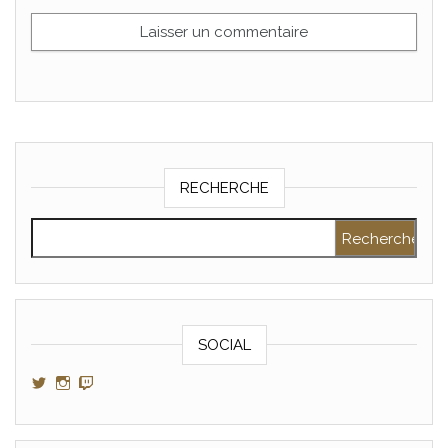
RECHERCHE
Rechercher :
SOCIAL
Voir le profil de GamerAltris sur Twitter
Voir le profil de GamerAltris sur Instagram
Voir le profil de Gameraltris sur Twitch