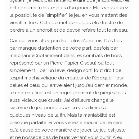
System, je veux pas t’entendre dire que je suis vieux) et
cela pourrait rebuter plus d’un joueur. Mais vous aurez
la possibilité de “simplifier” le jeu en vous mettant des
vies illimitées. Cela permet de ne pas être frustré de
perdre à un endroit et de devoir refaire tout le niveau.
Car oui, vous allez perdre … plus d’une fois. Dès fois
par manque d’attention de votre part, desfois par
malchance (notamment dans les combats de boss,
représenté par un Pierre-Papier-Ciseau) ou tout
simplement … par un level design sorti tout droit de
l’esprit machiavélique du créateur de l’époque. Pour
celles et ceux qui arriveraient jusqu’au dernier monde,
le chateau final est un regroupement de pièges tous
aussi vicieux que cruels. J’ai d’ailleurs changé le
système de jeu pour passer en vies illimités à
quelques niveau de la fin. Mais la maniabilité est
presque parfaite. Si vous venez à mourir, ce ne sera
qu’à cause de votre manière de jouer. Le jeu est juste
et ne possède pas de bugs venant vous punir. Alex