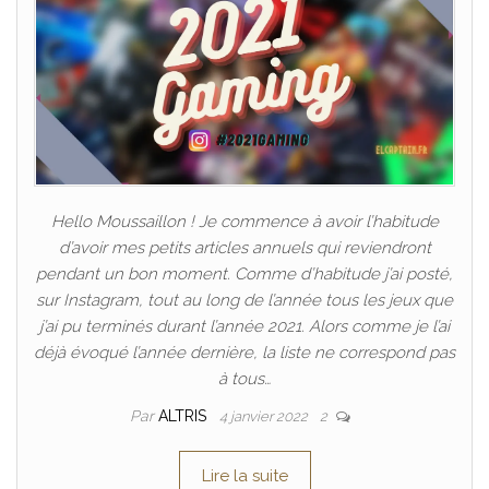
Hello Moussaillon ! Je commence à avoir l’habitude
d’avoir mes petits articles annuels qui reviendront
pendant un bon moment. Comme d’habitude j’ai posté,
sur Instagram, tout au long de l’année tous les jeux que
j’ai pu terminés durant l’année 2021. Alors comme je l’ai
déjà évoqué l’année dernière, la liste ne correspond pas
à tous…
Par
ALTRIS
4 janvier 2022
2
Lire la suite