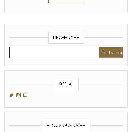
RECHERCHE
Rechercher :
SOCIAL
Voir le profil de GamerAltris sur Twitter
Voir le profil de GamerAltris sur Instagram
Voir le profil de Gameraltris sur Twitch
BLOGS QUE J’AIME