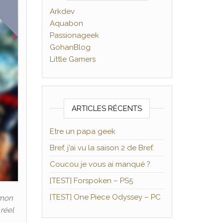
Arkdev
Aquabon
Passionageek
GohanBlog
Little Gamers
ARTICLES RÉCENTS
Etre un papa geek
Bref, j’ai vu la saison 2 de Bref.
Coucou je vous ai manqué ?
[TEST] Forspoken – PS5
[TEST] One Piece Odyssey – PC
 mon
réel