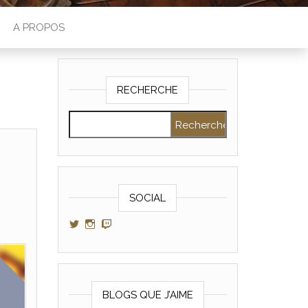
A PROPOS
RECHERCHE
Rechercher :
SOCIAL
Voir le profil de GamerAltris sur Twitter
Voir le profil de GamerAltris sur Instagram
Voir le profil de Gameraltris sur Twitch
BLOGS QUE J’AIME