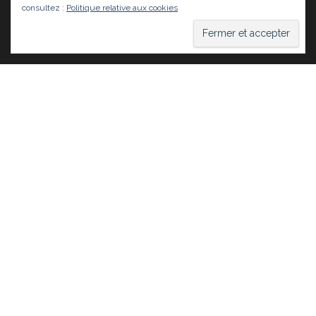
consultez :
Politique relative aux cookies
Fièrement propulsé par
WordPress
|
Thème :
Head
Blog