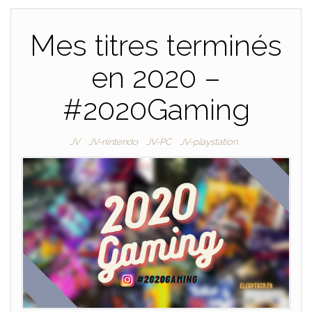
Mes titres terminés
en 2020 –
#2020Gaming
JV
JV-nintendo
JV-PC
JV-playstation