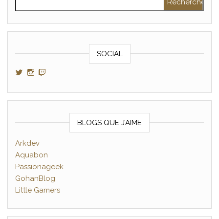
SOCIAL
Voir le profil de GamerAltris sur Twitter
Voir le profil de GamerAltris sur Instagram
Voir le profil de Gameraltris sur Twitch
BLOGS QUE J’AIME
Arkdev
Aquabon
Passionageek
GohanBlog
Little Gamers