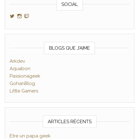
SOCIAL
Voir le profil de GamerAltris sur Twitter
Voir le profil de GamerAltris sur Instagram
Voir le profil de Gameraltris sur Twitch
BLOGS QUE J’AIME
Arkdev
Aquabon
Passionageek
GohanBlog
Little Gamers
ARTICLES RÉCENTS
Etre un papa geek