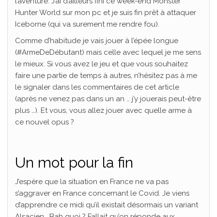
l’aventure. J’ai d’ailleurs fini ce week-end Monster
Hunter World sur mon pc et je suis fin prêt à attaquer
Iceborne (qui va surement me rendre fou).
Comme d’habitude je vais jouer à l’épée longue
(#ArmeDeDébutant) mais celle avec lequel je me sens
le mieux. Si vous avez le jeu et que vous souhaitez
faire une partie de temps à autres, n’hésitez pas à me
le signaler dans les commentaires de cet article
(après ne venez pas dans un an … j’y jouerais peut-être
plus …). Et vous, vous allez jouer avec quelle arme à
ce nouvel opus ?
Un mot pour la fin
J’espère que la situation en France ne va pas
s’aggraver en France concernant le Covid. Je viens
d’apprendre ce midi qu’il existait désormais un variant
Alsacien… Bah quoi ? Fallait qu’on réponde aux