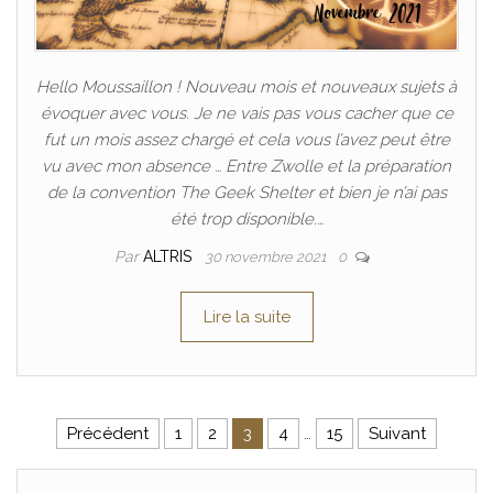
Hello Moussaillon ! Nouveau mois et nouveaux sujets à
évoquer avec vous. Je ne vais pas vous cacher que ce
fut un mois assez chargé et cela vous l’avez peut être
vu avec mon absence … Entre Zwolle et la préparation
de la convention The Geek Shelter et bien je n’ai pas
été trop disponible.…
Par
ALTRIS
30 novembre 2021
0
Lire la suite
Pagination des publications
Précédent
1
2
3
4
…
15
Suivant