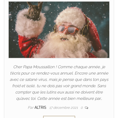
Cher Papa Moussaillon ! Comme chaque année, je
t’écris pour ce rendez-vous annuel. Encore une année
avec ce satané virus, mais je pense que dans ton pays
froid et isolé, tu ne dois pas voir grand monde. Sans
compter que les lutins eux aussi ne doivent être
qu’avec toi. Cette année est bien meilleure par…
Par
ALTRIS
17 décembre 2021
0