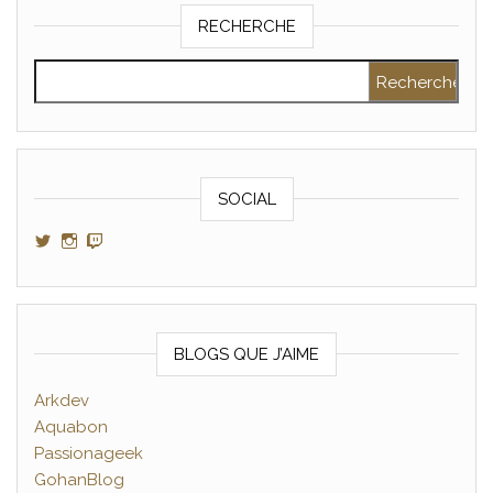
RECHERCHE
Rechercher :
SOCIAL
Voir le profil de GamerAltris sur Twitter
Voir le profil de GamerAltris sur Instagram
Voir le profil de Gameraltris sur Twitch
BLOGS QUE J’AIME
Arkdev
Aquabon
Passionageek
GohanBlog