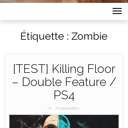
Étiquette :
Zombie
[TEST] Killing Floor
– Double Feature /
PS4
JV
JV-playstation