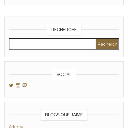
RECHERCHE
Rechercher :
SOCIAL
Voir le profil de GamerAltris sur Twitter
Voir le profil de GamerAltris sur Instagram
Voir le profil de Gameraltris sur Twitch
BLOGS QUE J’AIME
Arkdev