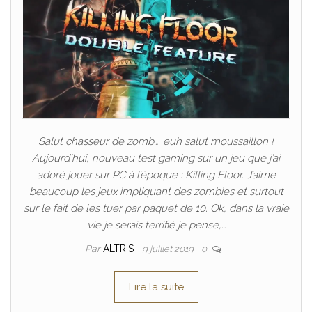
Salut chasseur de zomb…. euh salut moussaillon !
Aujourd’hui, nouveau test gaming sur un jeu que j’ai
adoré jouer sur PC à l’époque : Killing Floor. J’aime
beaucoup les jeux impliquant des zombies et surtout
sur le fait de les tuer par paquet de 10. Ok, dans la vraie
vie je serais terrifié je pense,…
Par
ALTRIS
9 juillet 2019
0
Lire la suite