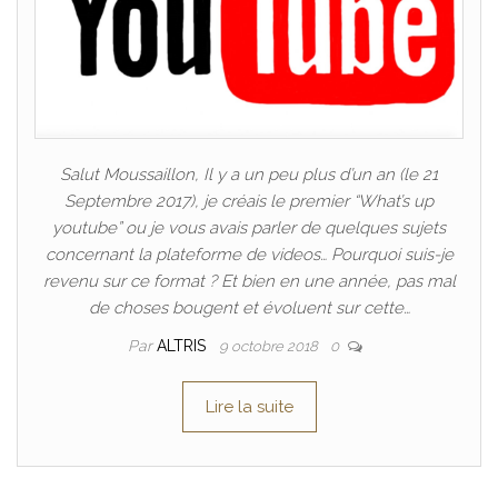
Salut Moussaillon, Il y a un peu plus d’un an (le 21
Septembre 2017), je créais le premier “What’s up
youtube” ou je vous avais parler de quelques sujets
concernant la plateforme de videos… Pourquoi suis-je
revenu sur ce format ? Et bien en une année, pas mal
de choses bougent et évoluent sur cette…
Par
ALTRIS
9 octobre 2018
0
Lire la suite