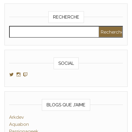
RECHERCHE
Rechercher :
SOCIAL
Voir le profil de GamerAltris sur Twitter
Voir le profil de GamerAltris sur Instagram
Voir le profil de Gameraltris sur Twitch
BLOGS QUE J’AIME
Arkdev
Aquabon
Passionageek