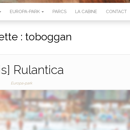
EUROPA-PARK
PARCS
LA CABINE
CONTACT
ette :
toboggan
is] Rulantica
Europa-park