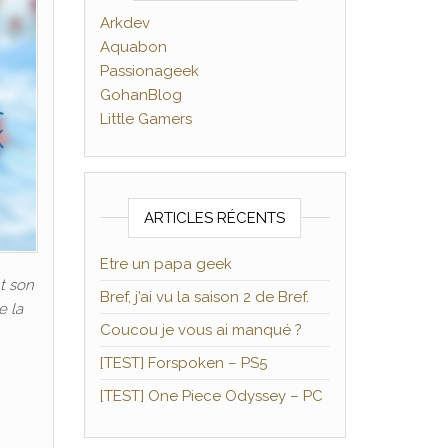
Arkdev
Aquabon
Passionageek
GohanBlog
Little Gamers
ARTICLES RÉCENTS
Etre un papa geek
nt son
Bref, j’ai vu la saison 2 de Bref.
e la
Coucou je vous ai manqué ?
[TEST] Forspoken – PS5
[TEST] One Piece Odyssey – PC