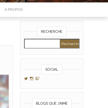
A PROPOS
RECHERCHE
Rechercher :
SOCIAL
Voir le profil de GamerAltris sur Twitter
Voir le profil de GamerAltris sur Instagram
Voir le profil de Gameraltris sur Twitch
BLOGS QUE J’AIME