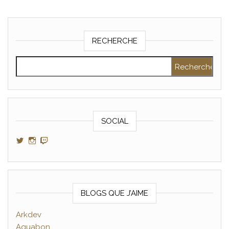
RECHERCHE
Rechercher :
SOCIAL
Voir le profil de GamerAltris sur Twitter
Voir le profil de GamerAltris sur Instagram
Voir le profil de Gameraltris sur Twitch
BLOGS QUE J’AIME
Arkdev
Aquabon