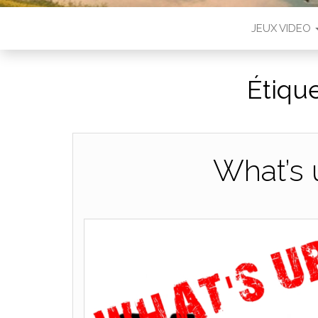
JEUX VIDEO
Étique
What’s 