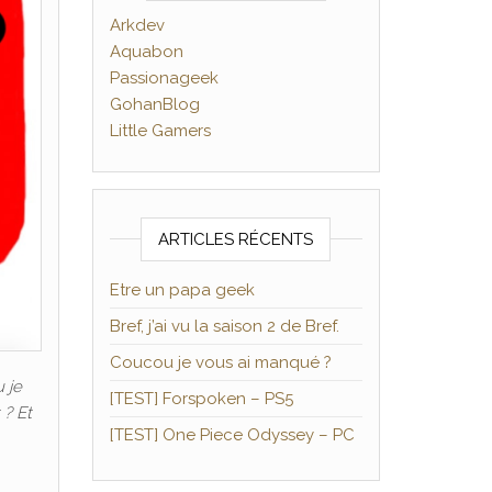
Arkdev
Aquabon
Passionageek
GohanBlog
Little Gamers
ARTICLES RÉCENTS
Etre un papa geek
Bref, j’ai vu la saison 2 de Bref.
Coucou je vous ai manqué ?
 je
[TEST] Forspoken – PS5
 ? Et
[TEST] One Piece Odyssey – PC