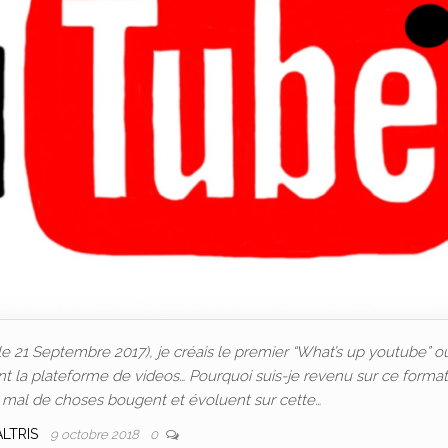
(le 21 Septembre 2017), je créais le premier “What’s up youtube” ou
t la plateforme de videos… Pourquoi suis-je revenu sur ce format
 mal de choses bougent et évoluent sur cette…
ALTRIS
9 octobre 2018
0