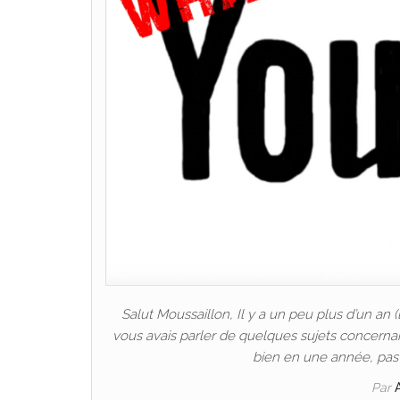
Salut Moussaillon, Il y a un peu plus d’un an 
vous avais parler de quelques sujets concernan
bien en une année, pas
Par