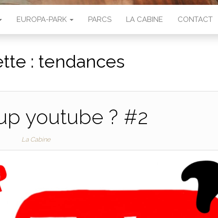
EUROPA-PARK
PARCS
LA CABINE
CONTACT
tte :
tendances
up youtube ? #2
La Cabine