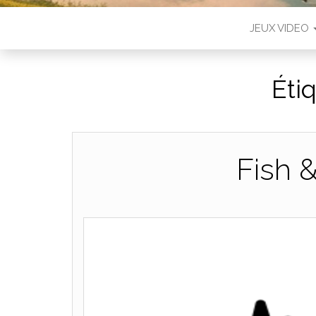
JEUX VIDEO
Éti
Fish 