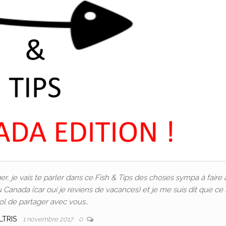
er, je vais te parler dans ce Fish & Tips des choses sympa à faire 
u Canada (car oui je reviens de vacances) et je me suis dit que ce 
ol de partager avec vous…
LTRIS
1 novembre 2017
0