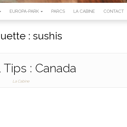
EUROPA-PARK
PARCS
LA CABINE
CONTACT
quette :
sushis
& Tips : Canada
La Cabine