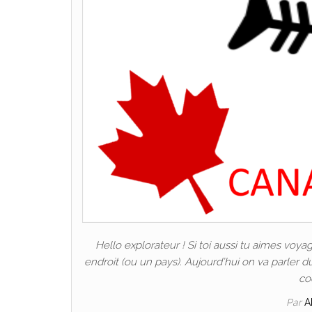
Hello explorateur ! Si toi aussi tu aimes voyag
endroit (ou un pays). Aujourd’hui on va parler d
co
Par
A