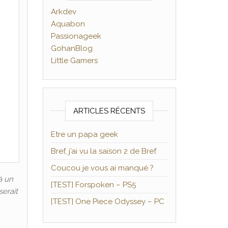
Arkdev
Aquabon
Passionageek
GohanBlog
Little Gamers
ARTICLES RÉCENTS
Etre un papa geek
Bref, j’ai vu la saison 2 de Bref.
Coucou je vous ai manqué ?
à un
[TEST] Forspoken – PS5
serait
[TEST] One Piece Odyssey – PC