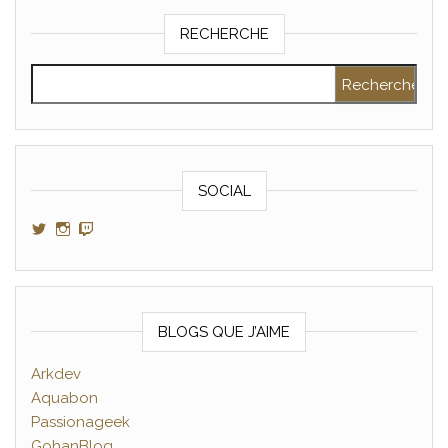
RECHERCHE
Rechercher :
SOCIAL
Voir le profil de GamerAltris sur Twitter
Voir le profil de GamerAltris sur Instagram
Voir le profil de Gameraltris sur Twitch
BLOGS QUE J’AIME
Arkdev
Aquabon
Passionageek
GohanBlog