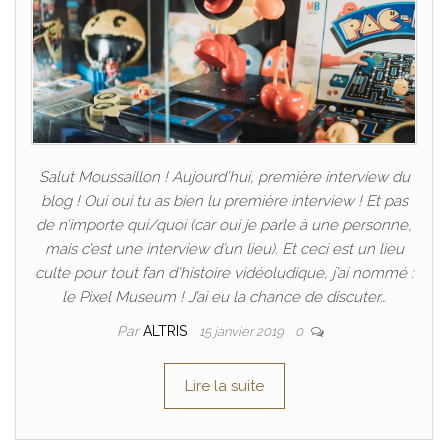
Salut Moussaillon ! Aujourd’hui, première interview du
blog ! Oui oui tu as bien lu première interview ! Et pas
de n’importe qui/quoi (car oui je parle à une personne,
mais c’est une interview d’un lieu). Et ceci est un lieu
culte pour tout fan d’histoire vidéoludique, j’ai nommé :
le Pixel Museum ! J’ai eu la chance de discuter…
Par
ALTRIS
15 janvier 2019
0
Lire la suite