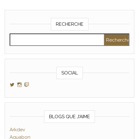
RECHERCHE
Rechercher :
SOCIAL
Voir le profil de GamerAltris sur Twitter
Voir le profil de GamerAltris sur Instagram
Voir le profil de Gameraltris sur Twitch
BLOGS QUE J’AIME
Arkdev
Aquabon