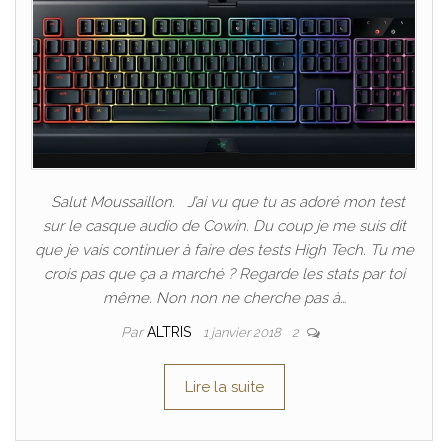
Salut Moussaillon. J’ai vu que tu as adoré mon test
sur le casque audio de Cowin. Du coup je me suis dit
que je vais continuer à faire des tests High Tech. Tu me
crois pas que ça a marché ? Regarde les stats par toi
même. Non non ne cherche pas à…
Par
ALTRIS
1 janvier 2018
2
Lire la suite