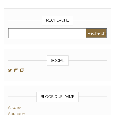
RECHERCHE
Rechercher :
SOCIAL
Voir le profil de GamerAltris sur Twitter
Voir le profil de GamerAltris sur Instagram
Voir le profil de Gameraltris sur Twitch
BLOGS QUE J’AIME
Arkdev
Aquabon