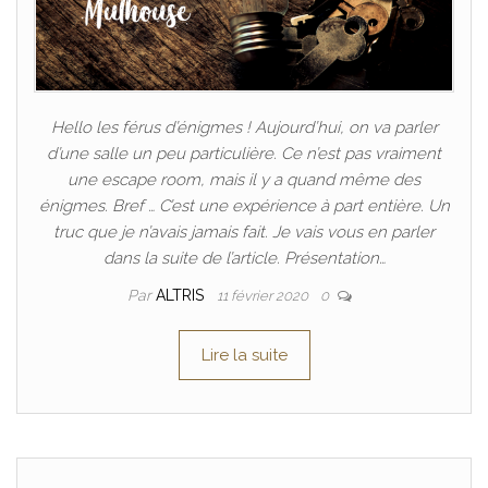
Hello les férus d’énigmes ! Aujourd’hui, on va parler
d’une salle un peu particulière. Ce n’est pas vraiment
une escape room, mais il y a quand même des
énigmes. Bref … C’est une expérience à part entière. Un
truc que je n’avais jamais fait. Je vais vous en parler
dans la suite de l’article. Présentation…
Par
ALTRIS
11 février 2020
0
Lire la suite