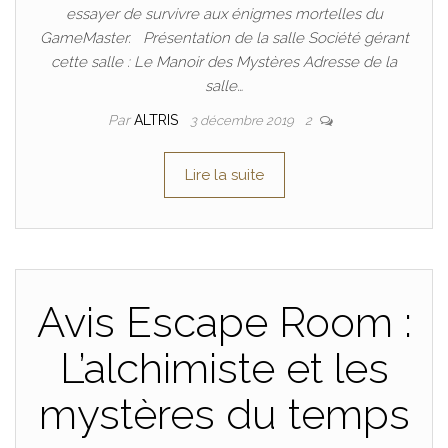
essayer de survivre aux énigmes mortelles du
GameMaster. Présentation de la salle Société gérant
cette salle : Le Manoir des Mystères Adresse de la
salle…
Par
ALTRIS
3 décembre 2019
2
Lire la suite
Avis Escape Room :
L’alchimiste et les
mystères du temps