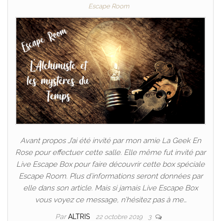
Escape Room
Avant propos J’ai été invité par mon amie La Geek En
Rose pour effectuer cette salle. Elle même fut invité par
Live Escape Box pour faire découvrir cette box spéciale
Escape Room. Plus d’informations seront données par
elle dans son article. Mais si jamais Live Escape Box
vous voyez ce message, n’hésitez pas à me…
Par
ALTRIS
22 octobre 2019
3