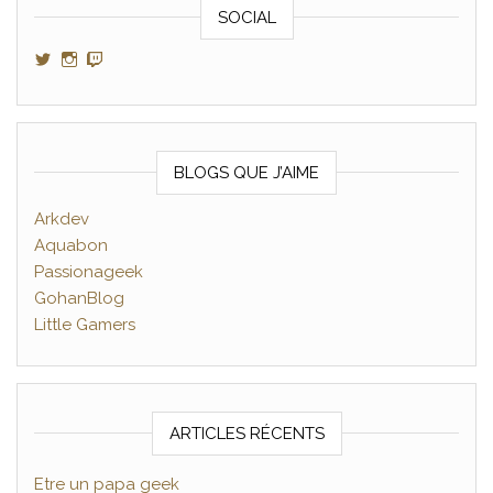
SOCIAL
Voir le profil de GamerAltris sur Twitter
Voir le profil de GamerAltris sur Instagram
Voir le profil de Gameraltris sur Twitch
BLOGS QUE J’AIME
Arkdev
Aquabon
Passionageek
GohanBlog
Little Gamers
ARTICLES RÉCENTS
Etre un papa geek