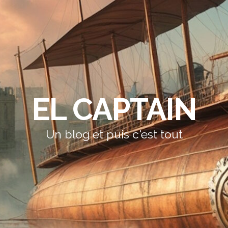
EL CAPTAIN
Un blog et puis c'est tout