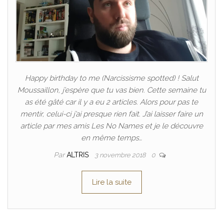
Happy birthday to me (Narcissisme spotted) ! Salut
Moussaillon, j’espère que tu vas bien. Cette semaine tu
as été gâté car il y a eu 2 articles. Alors pour pas te
mentir, celui-ci j’ai presque rien fait. J’ai laisser faire un
article par mes amis Les No Names et je le découvre
en même temps…
Par
ALTRIS
3 novembre 2018
0
Lire la suite