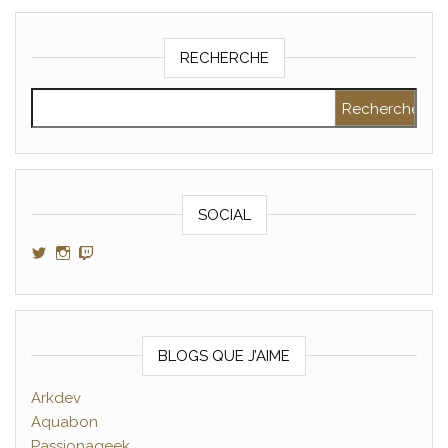
RECHERCHE
Rechercher :
SOCIAL
Voir le profil de GamerAltris sur Twitter
Voir le profil de GamerAltris sur Instagram
Voir le profil de Gameraltris sur Twitch
BLOGS QUE J’AIME
Arkdev
Aquabon
Passionageek