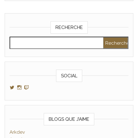
RECHERCHE
Rechercher :
SOCIAL
Voir le profil de GamerAltris sur Twitter
Voir le profil de GamerAltris sur Instagram
Voir le profil de Gameraltris sur Twitch
BLOGS QUE J’AIME
Arkdev