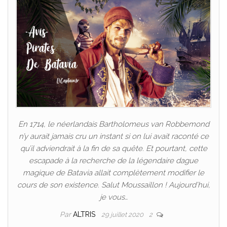
En 1714, le néerlandais Bartholomeus van Robbemond
n’y aurait jamais cru un instant si on lui avait raconté ce
qu’il adviendrait à la fin de sa quête. Et pourtant, cette
escapade à la recherche de la légendaire dague
magique de Batavia allait complètement modifier le
cours de son existence. Salut Moussaillon ! Aujourd’hui,
je vous…
Par
ALTRIS
29 juillet 2020
2