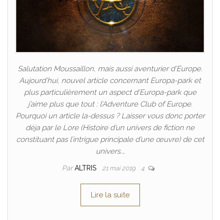
Salutation Moussaillon, mais aussi aventurier d’Europe.
Aujourd’hui, nouvel article concernant Europa-park et
plus particulièrement un aspect d’Europa-park que
j’aime plus que tout : l’Adventure Club of Europe.
Pourquoi un article la-dessus ? Laisser vous donc porter
déja par le Lore (Histoire d’un univers de fiction ne
constituant pas l’intrigue principale d’une œuvre) de cet
univers.…
Par
ALTRIS
21 mai 2019
4
Lire la suite