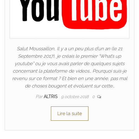
Salut Moussaillon, Il y a un peu plus d’un an (le 21
Septembre 2017), je créais le premier “What’s up
youtube” ou je vous avais parler de quelques sujets
concernant la plateforme de videos… Pourquoi suis-je
revenu sur ce format ? Et bien en une année, pas mal
de choses bougent et évoluent sur cette…
Par
ALTRIS
9 octobre 2018
0
Lire la suite