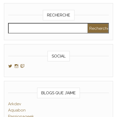
RECHERCHE
Rechercher :
SOCIAL
Voir le profil de GamerAltris sur Twitter
Voir le profil de GamerAltris sur Instagram
Voir le profil de Gameraltris sur Twitch
BLOGS QUE J’AIME
Arkdev
Aquabon
Passionageek